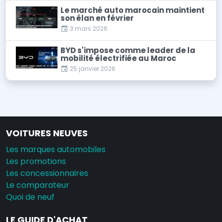
Le marché auto marocain maintient
son élan en février
3 mars 2026
BYD s'impose comme leader de la
mobilité électrifiée au Maroc
25 janvier 2026
VOITURES NEUVES
Les marques automobiles
Les promotions
Les concessionnaires
Le comparateur
Quoi de neuf
LE GUIDE D'ACHAT