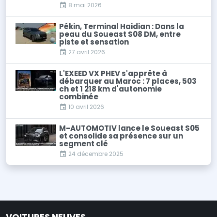
8 mai 2026
Pékin, Terminal Haidian : Dans la
peau du Soueast S08 DM, entre
piste et sensation
27 avril 2026
L'EXEED VX PHEV s'apprête à
débarquer au Maroc : 7 places, 503
ch et 1 218 km d'autonomie
combinée
10 avril 2026
M-AUTOMOTIV lance le Soueast S05
et consolide sa présence sur un
segment clé
24 décembre 2025
VOITURES NEUVES