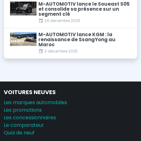
M-AUTOMOTIV lance le Soueast S05
et consolide sa présence sur un
segment clé
24 décembre 2025
M-AUTOMOTIV lance KGM : la
renaissance de SsangYong au
Maroc
3 décembre 2025
VOITURES NEUVES
Les marques automobiles
Les promotions
Les concessionnaires
Le comparateur
Quoi de neuf