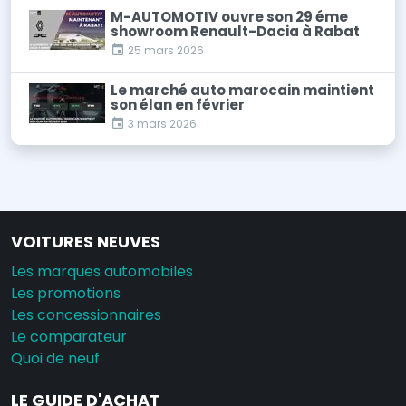
M-AUTOMOTIV ouvre son 29 éme
showroom Renault-Dacia à Rabat
25 mars 2026
Le marché auto marocain maintient
son élan en février
3 mars 2026
VOITURES NEUVES
Les marques automobiles
Les promotions
Les concessionnaires
Le comparateur
Quoi de neuf
LE GUIDE D'ACHAT