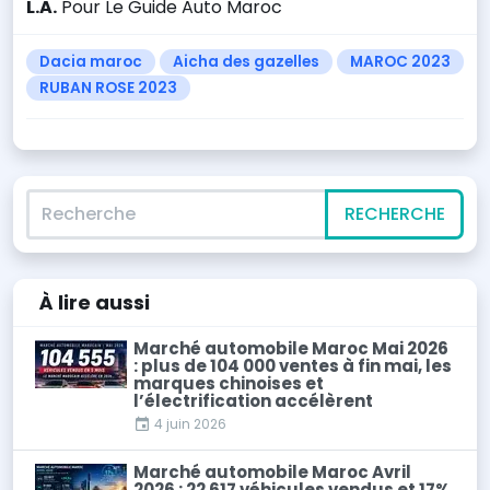
L.A.
Pour Le Guide Auto Maroc
Dacia maroc
Aicha des gazelles
MAROC 2023
RUBAN ROSE 2023
Recherche
RECHERCHE
À lire
aussi
Marché automobile Maroc Mai 2026
: plus de 104 000 ventes à fin mai, les
marques chinoises et
l’électrification accélèrent
4 juin 2026
Marché automobile Maroc Avril
2026 : 22 617 véhicules vendus et 17%