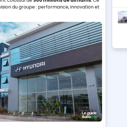
ent colossal de
300 millions de dirhams
. Ce
vision du groupe : performance, innovation et