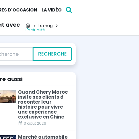
RES D'OCCASION
LA VIDÉO
at avec
Page d'accueil
Le mag
L'actualité
erche
RECHERCHE
ire
aussi
Quand Chery Maroc
invite ses clients à
raconter leur
histoire pour vivre
une expérience
exclusive en Chine
3 août 2026
Marché automobile