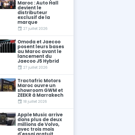
Maroc : Auto Hall
devient le
distributeur
exclusif de la
marque
27 juillet 2026
Omoda et Jaecoo
posent leurs bases
au Maroc avant le
lancement du
Jaecoo J5 Hybrid
27 juillet 2026
Tractafric Motors
Maroc ouvre un
showroom GWM et
ZEEKR à Marrakech
18 juillet 2026
Apple Music arrive
dans plus de deux
millions de Volvo,
avec trois mois
d'essai gratuit