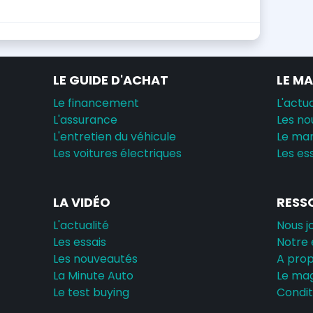
LE GUIDE D'ACHAT
LE M
Le financement
L'actua
L'assurance
Les no
L'entretien du véhicule
Le ma
Les voitures électriques
Les es
LA VIDÉO
RESS
L'actualité
Nous j
Les essais
Notre 
Les nouveautés
A pro
La Minute Auto
Le ma
Le test buying
Conditi