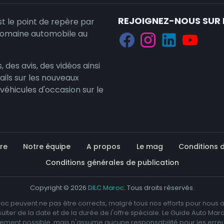
REJOIGNEZ-NOUS SUR 
st le point de repère par
domaine automobile au
, des avis, des vidéos ainsi
ails sur les nouveaux
 véhicules d'occasion sur le
re
Notre équipe
A propos
Le mag
Conditions d'
Conditions générales de publication
Copyright © 2026
DILC Maroc
. Tous droits réservés.
roc peuvent ne pas être corrects, malgré tous nos efforts pour nous as
lter de la date et de la durée de l'offre spéciale. Le Guide Auto Maro
idement possible, mais n'assume aucune responsabilité pour les erreu