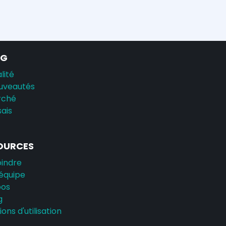
AG
lité
uveautés
rché
sais
OURCES
oindre
équipe
pos
g
ons d'utilisation