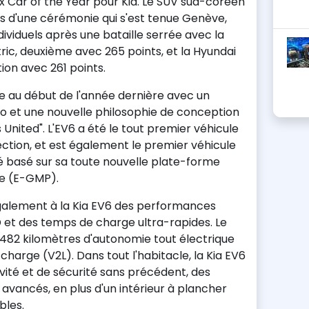
x Car of the Year pour Kia. Le SUV sud-coréen
ors d'une cérémonie qui s'est tenue Genève,
dividuels après une bataille serrée avec la
ic, deuxième avec 265 points, et la Hyundai
tion avec 261 points.
ée au début de l'année dernière avec un
 et une nouvelle philosophie de conception
nited". L'EV6 a été le tout premier véhicule
ection, et est également le premier véhicule
ié basé sur sa toute nouvelle plate-forme
le (E-GMP).
alement à la Kia EV6 des performances
et des temps de charge ultra-rapides. Le
n 482 kilomètres d'autonomie tout électrique
charge (V2L). Dans tout l'habitacle, la Kia EV6
vité et de sécurité sans précédent, des
 avancés, en plus d'un intérieur à plancher
bles.