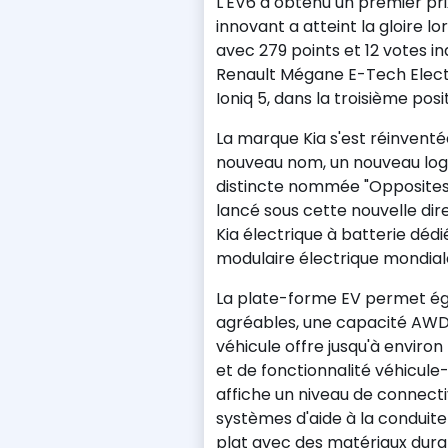
L'EV6 a obtenu un premier pri
innovant a atteint la gloire l
avec 279 points et 12 votes in
Renault Mégane E-Tech Electr
Ioniq 5, dans la troisième posi
La marque Kia s'est réinvent
nouveau nom, un nouveau logo
distincte nommée "Opposites U
lancé sous cette nouvelle dir
Kia électrique à batterie déd
modulaire électrique mondia
La plate-forme EV permet ég
agréables, une capacité AWD 
véhicule offre jusqu'à enviro
et de fonctionnalité véhicule-
affiche un niveau de connecti
systèmes d'aide à la conduite
plat avec des matériaux dura