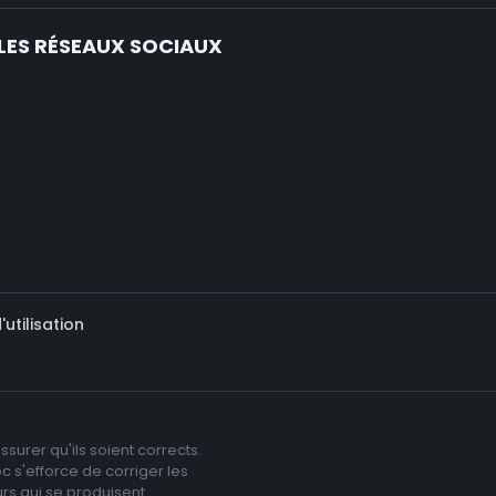
LES RÉSEAUX SOCIAUX
utilisation
surer qu'ils soient corrects.
c s'efforce de corriger les
rs qui se produisent.