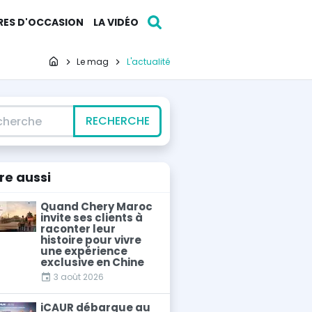
RES D'OCCASION
LA VIDÉO
Page d'accueil
Le mag
L'actualité
erche
RECHERCHE
ire
aussi
Quand Chery Maroc
invite ses clients à
raconter leur
histoire pour vivre
une expérience
exclusive en Chine
3 août 2026
iCAUR débarque au