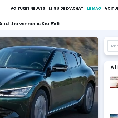
VOITURES NEUVES
LE GUIDE D'ACHAT
LE MAG
VOITU
And the winner is Kia EV6
Rech
À l