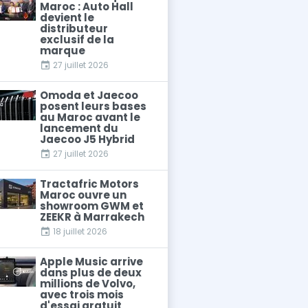
Maroc : Auto Hall
devient le
distributeur
exclusif de la
marque
27 juillet 2026
Omoda et Jaecoo
posent leurs bases
au Maroc avant le
lancement du
Jaecoo J5 Hybrid
27 juillet 2026
Tractafric Motors
Maroc ouvre un
showroom GWM et
ZEEKR à Marrakech
18 juillet 2026
Apple Music arrive
dans plus de deux
millions de Volvo,
avec trois mois
d'essai gratuit