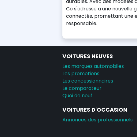
durables. Avec des modèles ax
Co s'adresse à une nouvelle
connectés, promettant une 
responsable.
VOITURES NEUVES
Les marques automobiles
Les promotions
Les concessionnaires
Le comparateur
Quoi de neuf
VOITURES D'OCCASION
Annonces des professionnels