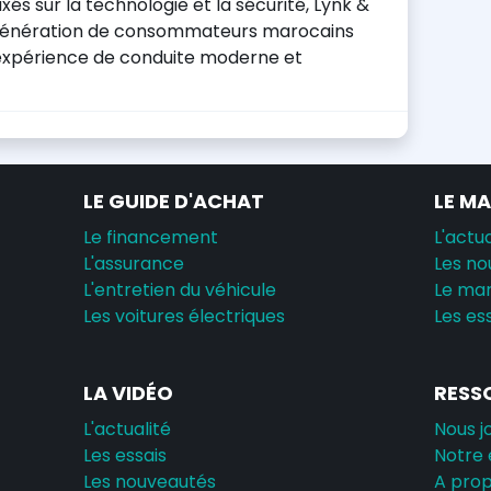
és sur la technologie et la sécurité, Lynk &
 génération de consommateurs marocains
expérience de conduite moderne et
LE GUIDE D'ACHAT
LE M
Le financement
L'actua
L'assurance
Les no
L'entretien du véhicule
Le ma
Les voitures électriques
Les es
LA VIDÉO
RESS
L'actualité
Nous j
Les essais
Notre 
Les nouveautés
A pro