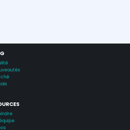
AG
lité
uveautés
rché
sais
OURCES
oindre
équipe
pos