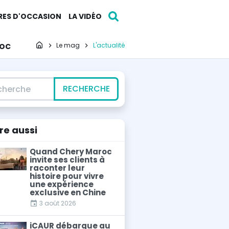
RES D'OCCASION
LA VIDÉO
roc
Page d'accueil
Le mag
L'actualité
erche
RECHERCHE
ire
aussi
Quand Chery Maroc
invite ses clients à
raconter leur
histoire pour vivre
une expérience
exclusive en Chine
3 août 2026
iCAUR débarque au