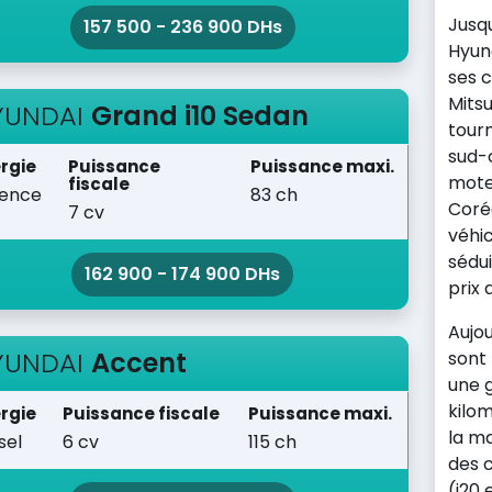
Jusqu
157 500 - 236 900 DHs
Hyund
ses 
Mitsu
YUNDAI
Grand i10 Sedan
tour
sud-
rgie
Puissance
Puissance maxi.
mote
fiscale
sence
83 ch
Corée
7 cv
véhi
sédui
162 900 - 174 900 DHs
prix 
Aujou
YUNDAI
Accent
sont
une g
kilom
rgie
Puissance fiscale
Puissance maxi.
la m
sel
6 cv
115 ch
des c
(i20 