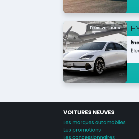
H
Trois versions
Éne
Éle
VOITURES NEUVES
Les marques automobiles
Les promotions
Les concessionnaires