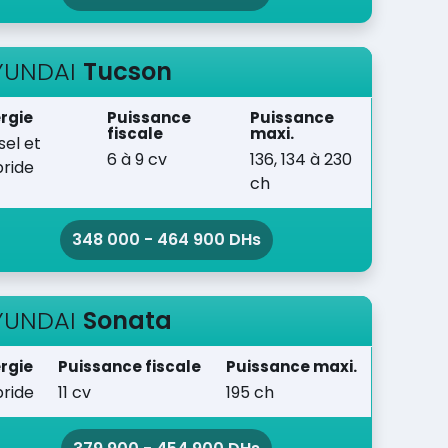
YUNDAI
Tucson
rgie
Puissance
Puissance
fiscale
maxi.
sel et
6 à 9 cv
136, 134 à 230
ride
ch
348 000 - 464 900 DHs
YUNDAI
Sonata
rgie
Puissance fiscale
Puissance maxi.
ride
11 cv
195 ch