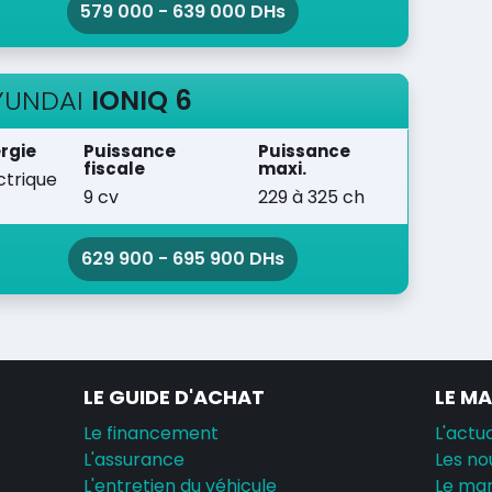
579 000 - 639 000 DHs
YUNDAI
IONIQ 6
rgie
Puissance
Puissance
fiscale
maxi.
ctrique
9 cv
229 à 325 ch
629 900 - 695 900 DHs
LE GUIDE D'ACHAT
LE M
Le financement
L'actua
L'assurance
Les no
L'entretien du véhicule
Le ma