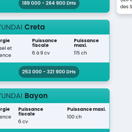
189 000 - 264 900 DHs
des S
YUNDAI
Creta
rgie
Puissance
Puissance
fiscale
maxi.
sel et
6 à 9 cv
115 ch
sence
253 000 - 321 900 DHs
YUNDAI
Bayon
rgie
Puissance
Puissance maxi.
fiscale
sence
100 ch
6 cv