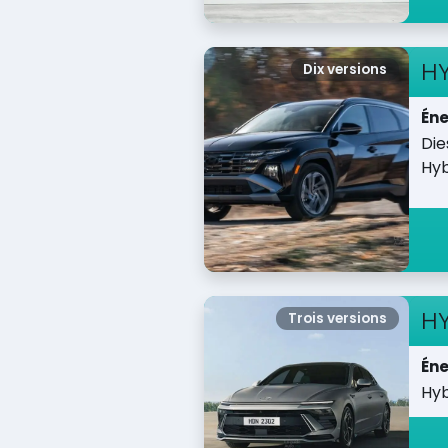
H
Dix versions
Éne
Die
Hyb
H
Trois versions
Éne
Hyb