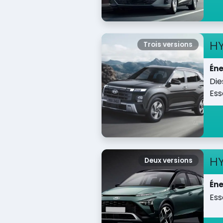
H
Trois versions
Éne
Die
Es
H
Deux versions
Éne
Es