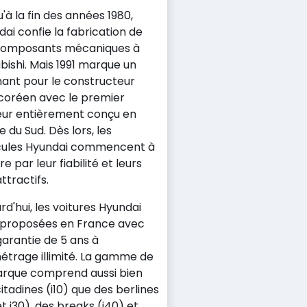
'à la fin des années 1980,
ai confie la fabrication de
composants mécaniques à
bishi. Mais 1991 marque un
nant pour le constructeur
coréen avec le premier
ur entièrement conçu en
 du Sud. Dès lors, les
cules Hyundai commencent à
re par leur fiabilité et leurs
attractifs.
rd'hui, les voitures Hyundai
 proposées en France avec
arantie de 5 ans à
étrage illimité. La gamme de
arque comprend aussi bien
itadines (i10) que des berlines
et i30), des breaks (i40) et