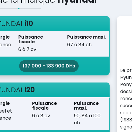
YUNDAI
i10
rgie
Puissance
Puissance maxi.
fiscale
sence
67 à 84 ch
6 à 7 cv
137 000 - 183 900 DHs
Le p
Hyund
Pony
YUNDAI
i20
dess
renc
rgie
Puissance
Puissance
succè
fiscale
maxi.
sel et
seco
6 à 8 cv
90, 84 à 100
sence
(198
ch
signa