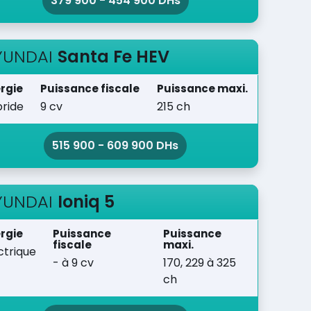
379 900 - 454 900 DHs
YUNDAI
Santa Fe HEV
rgie
Puissance fiscale
Puissance maxi.
ride
9 cv
215 ch
515 900 - 609 900 DHs
YUNDAI
Ioniq 5
rgie
Puissance
Puissance
fiscale
maxi.
ctrique
- à 9 cv
170, 229 à 325
ch