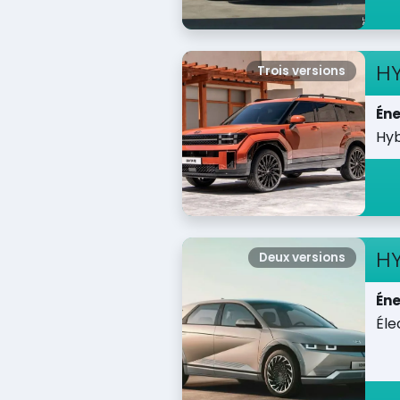
H
Trois versions
Éne
Hyb
H
Deux versions
Éne
Éle