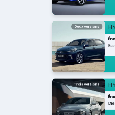
H
Deux versions
Éne
Es
H
Trois versions
Éne
Die