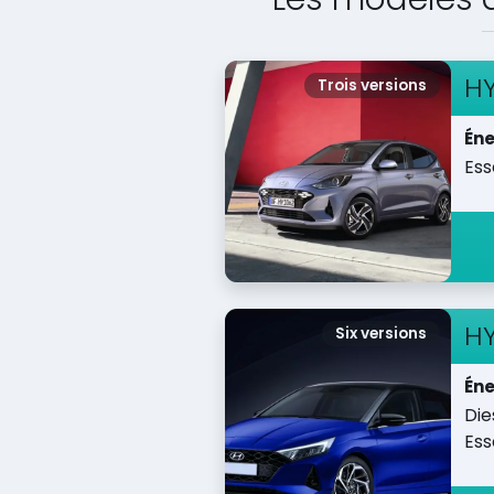
H
Trois versions
Éne
Es
H
Six versions
Éne
Die
Es