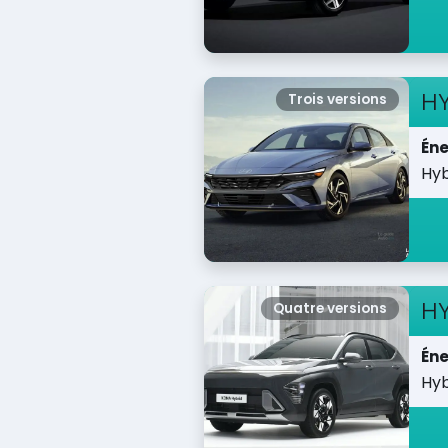
H
Trois versions
Éne
Hyb
H
Quatre versions
Éne
Hyb