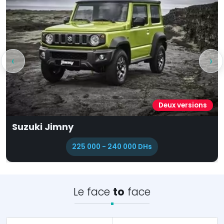
‹
›
Cinq versions
Seat Ibiza
209 900 - 265 900 DHs
Le face
to
face