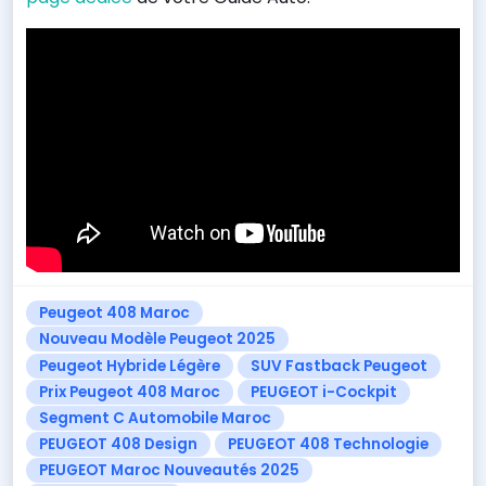
Peugeot 408 Maroc
Nouveau Modèle Peugeot 2025
Peugeot Hybride Légère
SUV Fastback Peugeot
Prix Peugeot 408 Maroc
PEUGEOT i-Cockpit
Segment C Automobile Maroc
PEUGEOT 408 Design
PEUGEOT 408 Technologie
PEUGEOT Maroc Nouveautés 2025