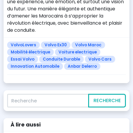
une expérience, une émotion, et surtout une vision
du futur. Une manière élégante et authentique
d’amener les Marocains à s’approprier la
révolution électrique, avec bienveillance et plaisir
de conduite.
VolvoLovers
Volvo Ex30
Volvo Maroc
Mobilité électrique
Voiture electrique
Essai Volvo
Conduite Durable
Volvo Cars
Innovation Automobile
Anbar Delerro
Recherche
RECHERCHE
À lire
aussi