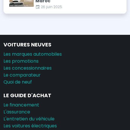
Maroc
26 juin 2025
VOITURES NEUVES
Les marques automobiles
Les promotions
Les concessionnaires
Le comparateur
Quoi de neuf
LE GUIDE D'ACHAT
Le financement
L'assurance
L'entretien du véhicule
Les voitures électriques