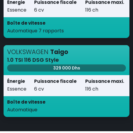
Énergie
Puissance fiscale
Puissance maxi.
Essence
6 cv
116 ch
Boîte de vitesse
Automatique 7 rapports
VOLKSWAGEN
Taigo
1.0 TSI 116 DSG Style
329 000 Dhs
Énergie
Puissance fiscale
Puissance maxi.
Essence
6 cv
116 ch
Boîte de vitesse
Automatique