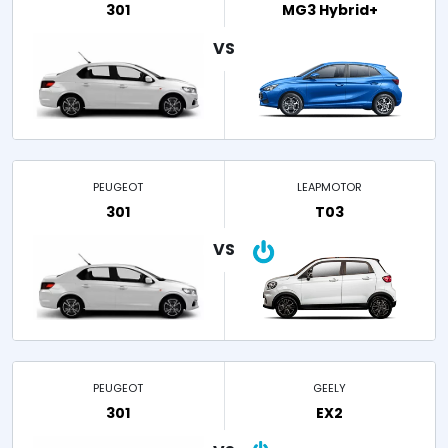
301
MG3 Hybrid+
PEUGEOT
LEAPMOTOR
301
T03
PEUGEOT
GEELY
301
EX2