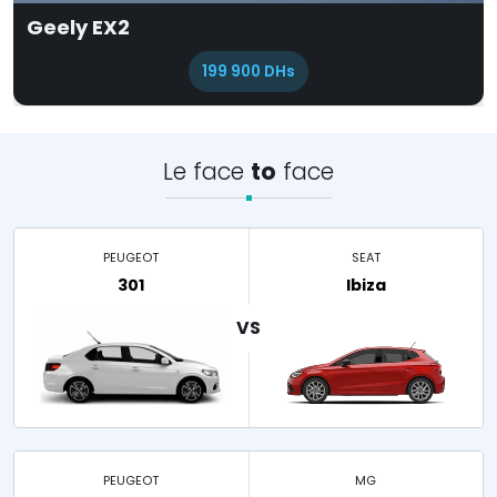
Geely EX2
199 900 DHs
Le face
to
face
PEUGEOT
SEAT
301
Ibiza
PEUGEOT
MG