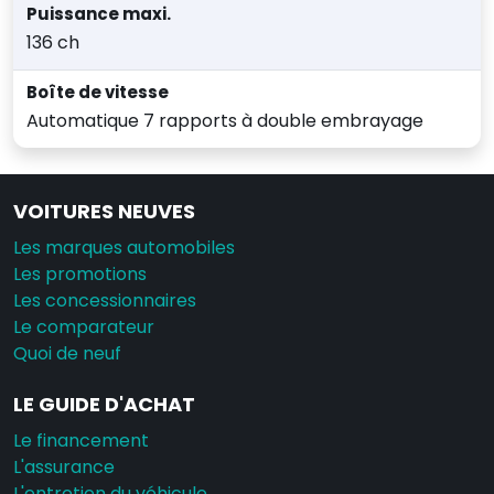
Puissance maxi.
136 ch
Boîte de vitesse
Automatique 7 rapports à double embrayage
VOITURES NEUVES
Les marques automobiles
Les promotions
Les concessionnaires
Le comparateur
Quoi de neuf
LE GUIDE D'ACHAT
Le financement
L'assurance
L'entretien du véhicule