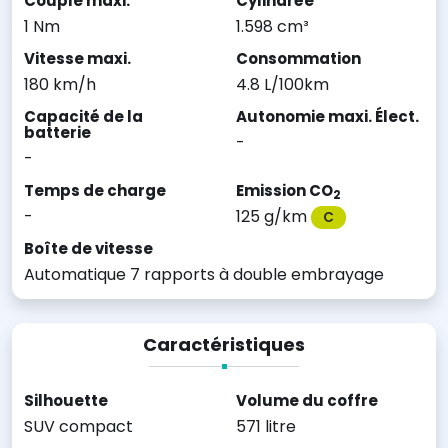
Couple maxi.
Cylindrée
1 Nm
1.598 cm³
Vitesse maxi.
Consommation
180 km/h
4.8 L/100km
Capacité de la
Autonomie maxi. Élect.
batterie
-
-
Temps de charge
Emission CO
2
-
125 g/km
C
Boîte de vitesse
Automatique 7 rapports à double embrayage
Caractéristiques
Silhouette
Volume du coffre
SUV compact
571 litre