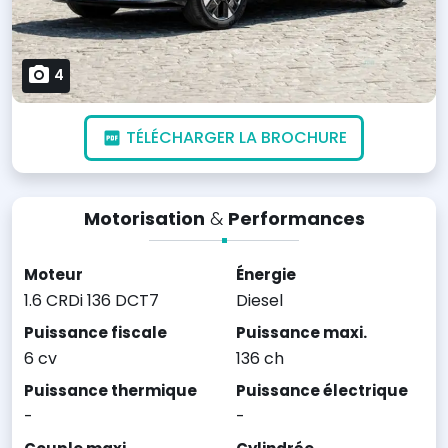
4
TÉLÉCHARGER LA BROCHURE
Motorisation
&
Performances
Moteur
Énergie
1.6 CRDi 136 DCT7
Diesel
Puissance fiscale
Puissance maxi.
6 cv
136 ch
Puissance thermique
Puissance électrique
-
-