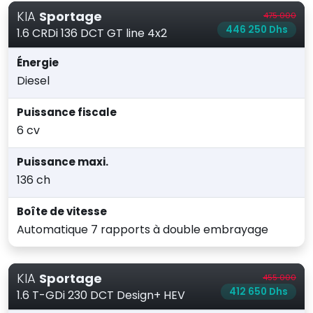
KIA
Sportage
475 000
446 250 Dhs
1.6 CRDi 136 DCT GT line 4x2
Énergie
Diesel
Puissance fiscale
6 cv
Puissance maxi.
136 ch
Boîte de vitesse
Automatique 7 rapports à double embrayage
KIA
Sportage
455 000
412 650 Dhs
1.6 T-GDi 230 DCT Design+ HEV