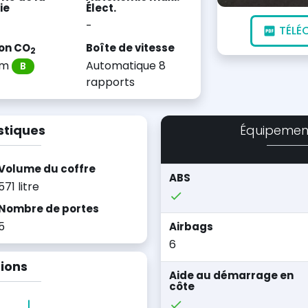
ie
Élect.
-
TÉLÉ
on CO
Boîte de vitesse
2
km
Automatique 8
B
rapports
stiques
Équipemen
Volume du coffre
ABS
571 litre
Nombre de portes
5
Airbags
6
ions
Aide au démarrage en
côte