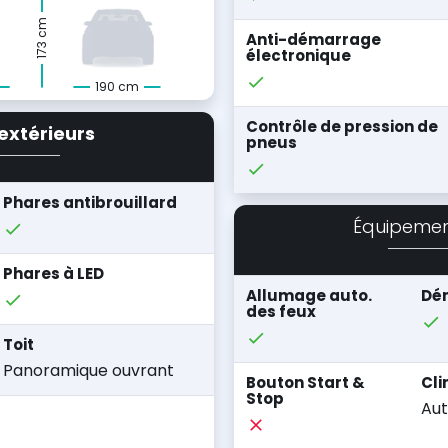
173 cm
Anti-démarrage
électronique
190 cm
Contrôle de pression de
extérieurs
pneus
Phares antibrouillard
Équipeme
Phares à LED
Allumage auto.
Dém
des feux
Toit
Panoramique ouvrant
Bouton Start &
Cli
Stop
Aut