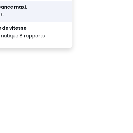
sance maxi.
ch
e de vitesse
matique 8 rapports