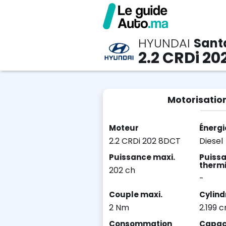
HYUNDAI
Sant
2.2 CRDi 20
Motorisatio
Moteur
Énergi
2.2 CRDi 202 8DCT
Diesel
Puissance maxi.
Puiss
therm
202 ch
-
Couple maxi.
Cylind
2 Nm
2.199 
Consommation
Capaci