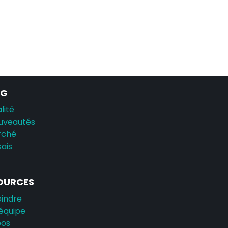
AG
lité
uveautés
rché
sais
OURCES
oindre
équipe
pos