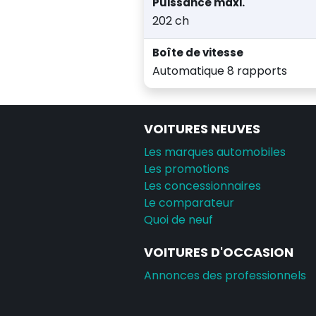
Puissance maxi.
202 ch
Boîte de vitesse
Automatique 8 rapports
VOITURES NEUVES
Les marques automobiles
Les promotions
Les concessionnaires
Le comparateur
Quoi de neuf
VOITURES D'OCCASION
Annonces des professionnels