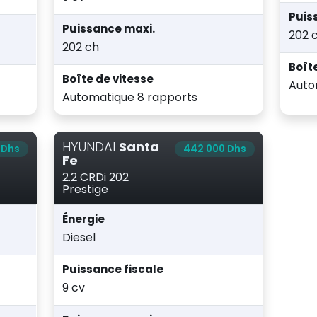
Puis
Puissance maxi.
202 
202 ch
Boît
Boîte de vitesse
Auto
Automatique 8 rapports
HYUNDAI
Santa
 Dhs
442 000 Dhs
Fe
2.2 CRDi 202
Prestige
Énergie
Diesel
Puissance fiscale
9 cv