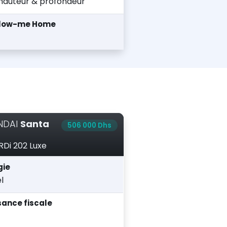
hauteur & profondeur
llow-me Home
NDAI
Santa
506 000 Dhs
RDi 202 Luxe
gie
l
sance fiscale