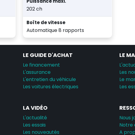
Puissance maxi.
202 ch
Boîte de vitesse
Automatique 8 rapports
LE GUIDE D'ACHAT
LE M
Le financement
L'actua
L'assurance
Les no
L'entretien du véhicule
Le ma
Les voitures électriques
Les es
LA VIDÉO
RESS
L'actualité
Nous j
Les essais
Notre 
Les nouveautés
A pro