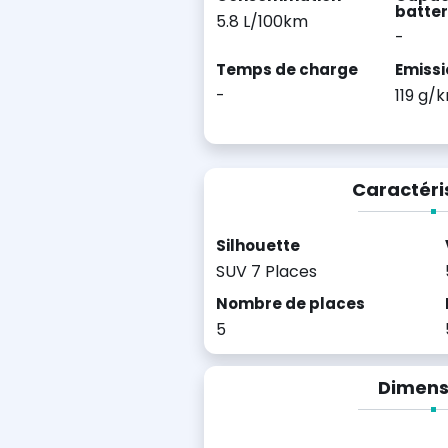
batter
5.8 L/100km
-
Temps de charge
Emissi
-
119 g/
Caractéri
Silhouette
SUV 7 Places
Nombre de places
5
Dimens