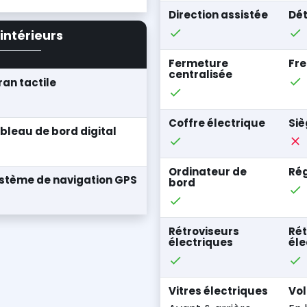
Direction assistée
Dét
intérieurs
Fermeture
Fre
centralisée
ran tactile
Coffre électrique
Siè
bleau de bord digital
Ordinateur de
Rég
stème de navigation GPS
bord
Rétroviseurs
Rét
électriques
él
Vitres électriques
Vol