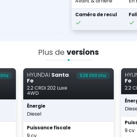
Avant & arrière
En 
Caméra de recul
Fo
Plus de
versions
HYUNDAI
Santa
HYU
 Dhs
528 000 Dhs
Fe
Fe
2.2 CRDi 202 Luxe
2.2 C
4WD
Éner
Énergie
Diese
Diesel
Puis
Puissance fiscale
9 cv
9 cv