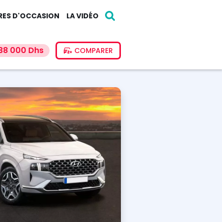
RES D'OCCASION
LA VIDÉO
38 000 Dhs
COMPARER