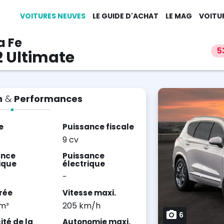
VOITURES NEUVES
LE GUIDE D'ACHAT
LE MAG
VOITU
a Fe
5
2 Ultimate
n
&
Performances
e
Puissance fiscale
9 cv
ance
Puissance
ique
électrique
-
rée
Vitesse maxi.
cm³
205 km/h
6
té de la
Autonomie maxi.