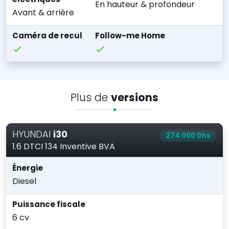
En hauteur & profondeur
Avant & arrière
Caméra de recul
Follow-me Home
Plus de
versions
HYUNDAI
i30
274 000 Dhs
1.6 DTCI 134 Inventive BVA
Énergie
Diesel
Puissance fiscale
6 cv