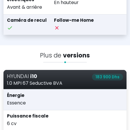
En hauteur
Avant & arrière
Caméra de recul
Follow-me Home
Plus de
versions
HYUNDAI
i10
183 900 Dhs
1.0 MPI 67 Seductive BVA
Énergie
Essence
Puissance fiscale
6 cv