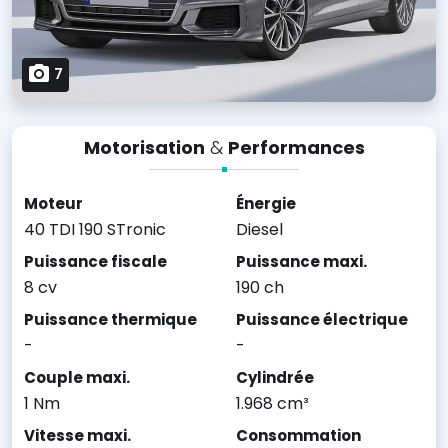
7
Motorisation
&
Performances
Moteur
Énergie
40 TDI 190 STronic
Diesel
Puissance fiscale
Puissance maxi.
8 cv
190 ch
Puissance thermique
Puissance électrique
-
-
Couple maxi.
Cylindrée
1 Nm
1.968 cm³
Vitesse maxi.
Consommation