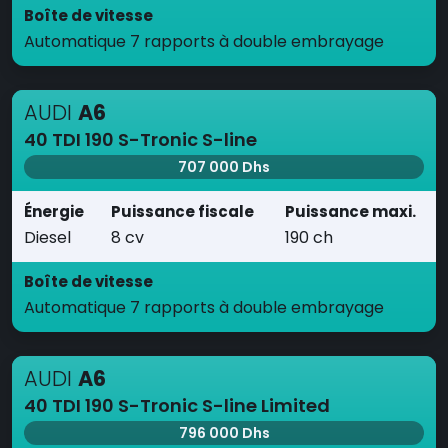
Boîte de vitesse
Automatique 7 rapports à double embrayage
AUDI
A6
40 TDI 190 S-Tronic S-line
707 000 Dhs
Énergie
Puissance fiscale
Puissance maxi.
Diesel
8 cv
190 ch
Boîte de vitesse
Automatique 7 rapports à double embrayage
AUDI
A6
40 TDI 190 S-Tronic S-line Limited
796 000 Dhs