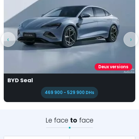
‹
›
Neuf versions
Mercedes Classe E
505 000 - 825 000 DHs
Le face
to
face