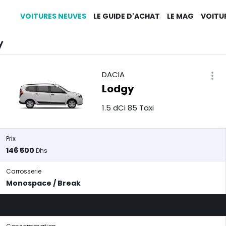
VOITURES NEUVES
LE GUIDE D'ACHAT
LE MAG
VOITU
y
DACIA
Lodgy
1.5 dCi 85 Taxi
Prix
146 500
Dhs
Carrosserie
Monospace / Break