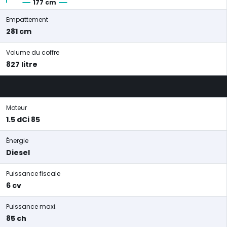
177 cm
Empattement
281 cm
Volume du coffre
827 litre
Moteur
1.5 dCi 85
Énergie
Diesel
Puissance fiscale
6 cv
Puissance maxi.
85 ch