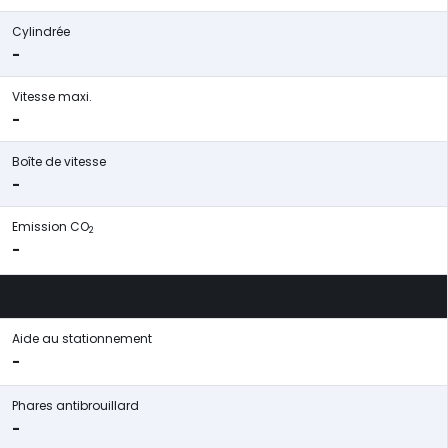
Cylindrée
-
Vitesse maxi.
-
Boîte de vitesse
-
Emission CO
2
-
Aide au stationnement
-
Phares antibrouillard
-