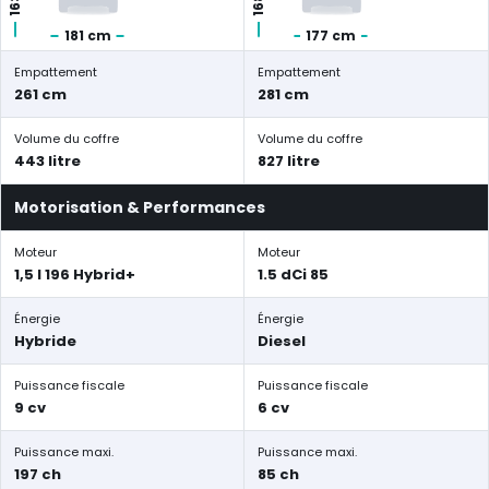
181 cm
177 cm
Empattement
Empattement
261 cm
281 cm
Volume du coffre
Volume du coffre
443 litre
827 litre
Motorisation & Performances
Moteur
Moteur
1,5 l 196 Hybrid+
1.5 dCi 85
Énergie
Énergie
Hybride
Diesel
Puissance fiscale
Puissance fiscale
9 cv
6 cv
Puissance maxi.
Puissance maxi.
197 ch
85 ch