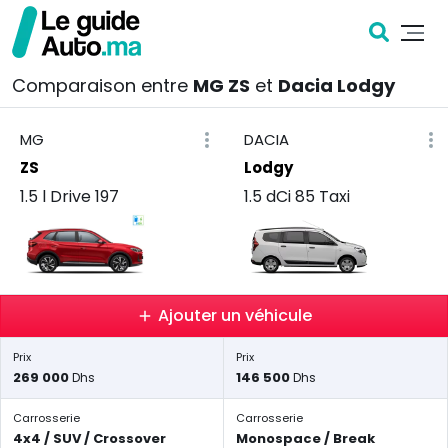
Comparaison entre
MG ZS
et
Dacia Lodgy
MG
DACIA
ZS
Lodgy
1.5 l Drive 197
1.5 dCi 85 Taxi
Ajouter un véhicule
Prix
Prix
269 000
146 500
Dhs
Dhs
Carrosserie
Carrosserie
4x4 / SUV / Crossover
Monospace / Break