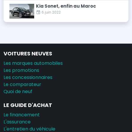
Kia Sonet, enfin au Maroc
6 juin 2022
VOITURES NEUVES
Les marques automobiles
Les promotions
Les concessionnaires
Le comparateur
Quoi de neuf
LE GUIDE D'ACHAT
Le financement
L'assurance
L'entretien du véhicule