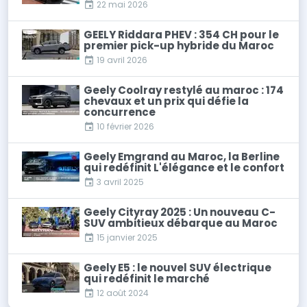
22 mai 2026
GEELY Riddara PHEV : 354 CH pour le
premier pick-up hybride du Maroc
19 avril 2026
Geely Coolray restylé au maroc : 174
chevaux et un prix qui défie la
concurrence
10 février 2026
Geely Emgrand au Maroc, la Berline
qui redéfinit L'élégance et le confort
3 avril 2025
Geely Cityray 2025 : Un nouveau C-
SUV ambitieux débarque au Maroc
15 janvier 2025
Geely E5 : le nouvel SUV électrique
qui redéfinit le marché
12 août 2024