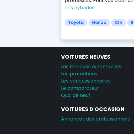
promesses. Pour vou aider ut
des hybrides
.
Toyota
Honda
Crv
R
VOITURES NEUVES
Les marques automobiles
Les promotions
Les concessionnaires
Le comparateur
Quoi de neuf
VOITURES D'OCCASION
Annonces des professionnels