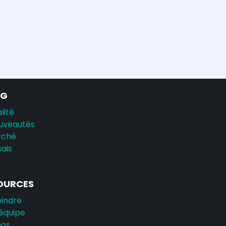
AG
lité
uveautés
rché
sais
OURCES
oindre
équipe
pos