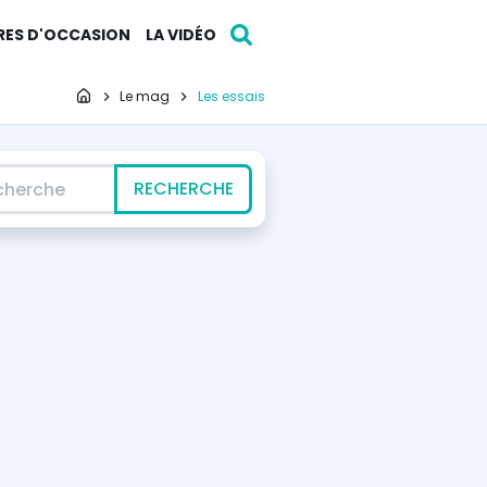
RES D'OCCASION
LA VIDÉO
Page d'accueil
Le mag
Les essais
erche
RECHERCHE