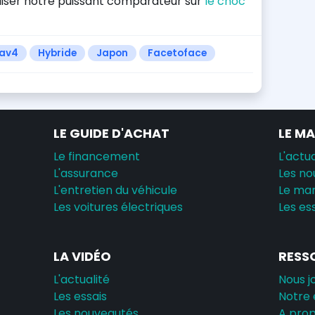
iliser notre puissant comparateur sur
le choc
av4
Hybride
Japon
Facetoface
LE GUIDE D'ACHAT
LE M
Le financement
L'actua
L'assurance
Les no
L'entretien du véhicule
Le ma
Les voitures électriques
Les es
LA VIDÉO
RESS
L'actualité
Nous j
Les essais
Notre 
Les nouveautés
A pro