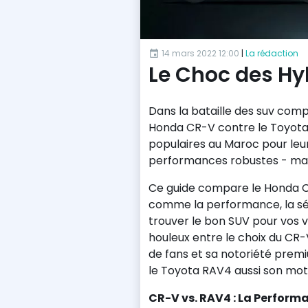
14 mars 2022 12:00
|
La rédaction
Le Choc des Hyb
Dans la bataille des suv com
Honda CR-V contre le Toyota
populaires au Maroc pour leur
performances robustes - mais 
Ce guide compare le Honda C
comme la performance, la sécu
trouver le bon SUV pour vos v
houleux entre le choix du CR-
de fans et sa notoriété prem
le Toyota RAV4 aussi son mot à
CR-V vs. RAV4 : La Perform