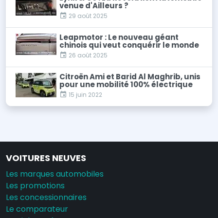
venue d'Ailleurs ?
29 août 2025
Leapmotor : Le nouveau géant
chinois qui veut conquérir le monde
26 août 2025
Citroën Ami et Barid Al Maghrib, unis
pour une mobilité 100% électrique
15 juin 2022
VOITURES NEUVES
Les marques automobiles
Les promotions
Les concessionnaires
Le comparateur