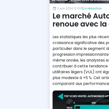
3 juin 2024 12:00
|
La rédaction
Le marché Aut
renoue avec la
Les statistiques les plus réce
croissance significative des
particulier dans le segment d
progression impressionnante d
même année, les analystes ex
contribuer à cette tendance 
utilitaires légers (VUL) ont
plus modeste à +5 %. Cet artic
comparant aux performances