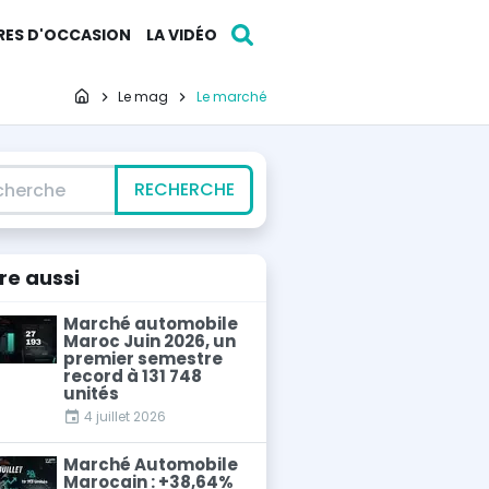
RES D'OCCASION
LA VIDÉO
Page d'accueil
Le mag
Le marché
erche
RECHERCHE
ire
aussi
Marché automobile
Maroc Juin 2026, un
premier semestre
record à 131 748
unités
4 juillet 2026
Marché Automobile
Marocain : +38,64%