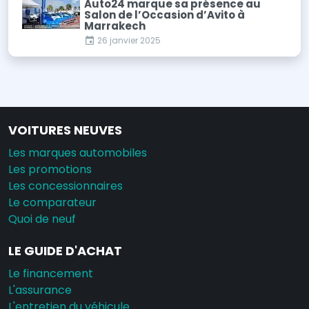
Auto24 marque sa présence au
Salon de l’Occasion d’Avito à
Marrakech
26 janvier 2025
VOITURES NEUVES
Les marques automobiles
Les promotions
Les concessionnaires
Le comparateur
Quoi de neuf
LE GUIDE D'ACHAT
Le financement
L'assurance
L'entretien du véhicule