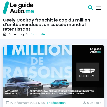
Geely Coolray franchit le cap du million
d'unités vendues : un succès mondial
retentissant
Page d'accueil
Le mag
L'actualité
27 décembre 2024 12:00
|
La rédaction
9 063 fois