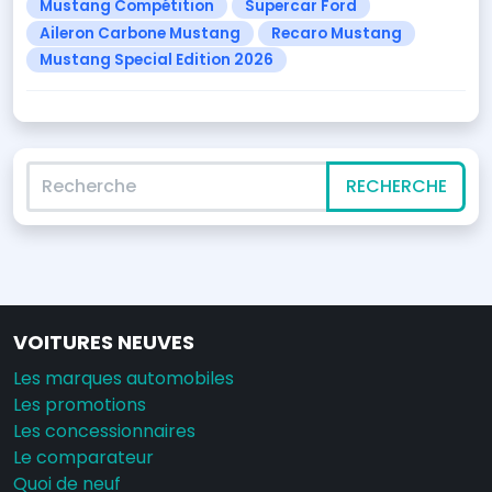
Mustang Compétition
Supercar Ford
Aileron Carbone Mustang
Recaro Mustang
Mustang Special Edition 2026
Recherche
RECHERCHE
VOITURES NEUVES
Les marques automobiles
Les promotions
Les concessionnaires
Le comparateur
Quoi de neuf