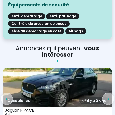
Équipements de sécurité
Anti-démarrage
Anti-patinage
Contrôle de pression de pneus
Aide au démarrage en côte
Airbags
Annonces qui peuvent
vous
intéresser
‹
›
 ans
il y a 2 
Casablanca
Jaguar F PACE
Ph1