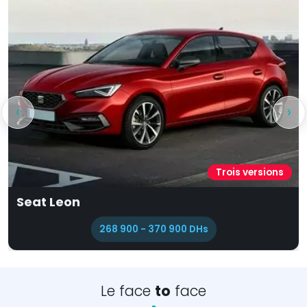
‹
›
Cinq versions
Citroën C4
259 900 - 349 900 DHs
Le face
to
face