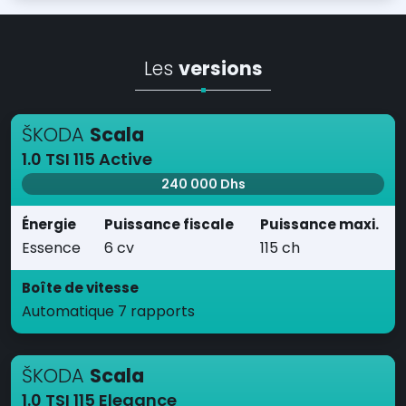
Les
versions
ŠKODA
Scala
1.0 TSI 115 Active
240 000 Dhs
Énergie
Puissance fiscale
Puissance maxi.
Essence
6 cv
115 ch
Boîte de vitesse
Automatique 7 rapports
ŠKODA
Scala
1.0 TSI 115 Elegance