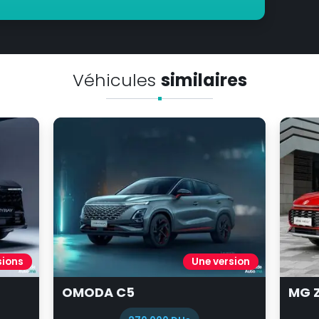
Véhicules
similaires
rsion
Deux versions
MG ZS
CHA