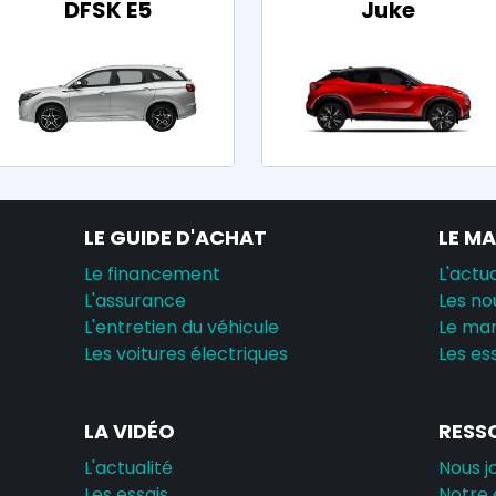
DFSK E5
Juke
LE GUIDE D'ACHAT
LE M
Le financement
L'actua
L'assurance
Les no
L'entretien du véhicule
Le ma
Les voitures électriques
Les es
LA VIDÉO
RESS
L'actualité
Nous j
Les essais
Notre 