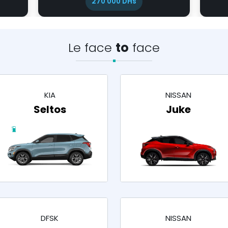
269 000 - 289 000 DHs
Le face
to
face
KIA
NISSAN
Seltos
Juke
DFSK
NISSAN