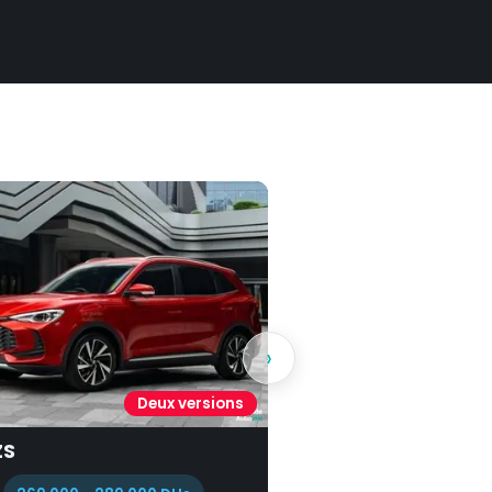
›
Trois versions
NGAN CS55+
Hyundai Bayon