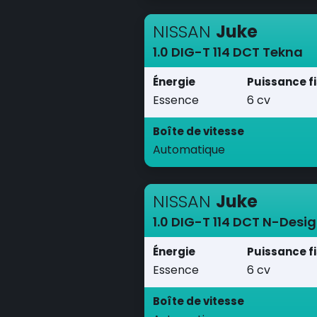
NISSAN
Juke
1.0 DIG-T 114 DCT Tekna
Énergie
Puissance f
Essence
6 cv
Boîte de vitesse
Automatique
NISSAN
Juke
1.0 DIG-T 114 DCT N-Desi
Énergie
Puissance f
Essence
6 cv
Boîte de vitesse