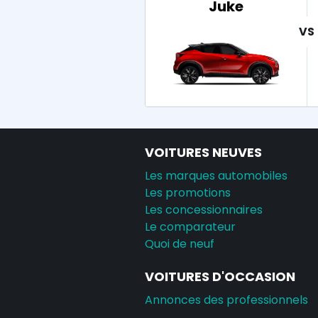
Juke
VOITURES NEUVES
Les marques automobiles
Les promotions
Les concessionnaires
Le comparateur
Quoi de neuf
VOITURES D'OCCASION
Annonces des professionnels