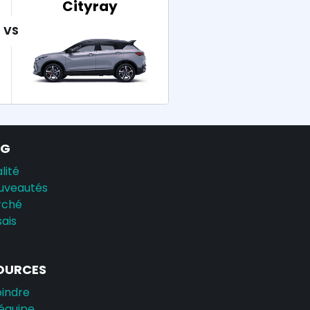
Cityray
AG
lité
uveautés
rché
sais
OURCES
oindre
équipe