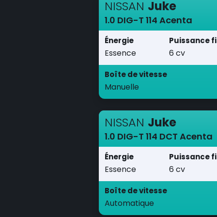
NISSAN
Juke
1.0 DIG-T 114 Acenta
Énergie
Puissance f
Essence
6 cv
Boîte de vitesse
Manuelle
NISSAN
Juke
1.0 DIG-T 114 DCT Acenta
Énergie
Puissance f
Essence
6 cv
Boîte de vitesse
Automatique