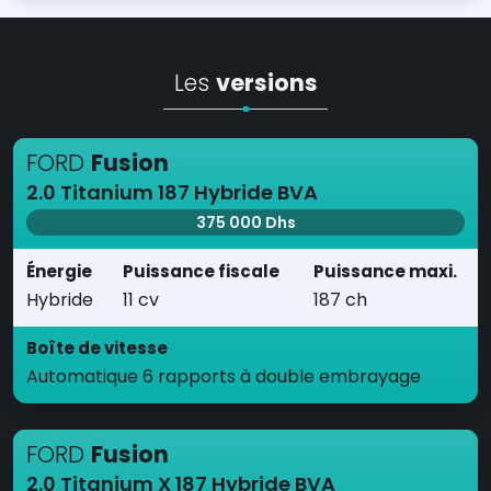
Les
versions
FORD
Fusion
2.0 Titanium 187 Hybride BVA
375 000 Dhs
Énergie
Puissance fiscale
Puissance maxi.
Hybride
11 cv
187 ch
Boîte de vitesse
Automatique 6 rapports à double embrayage
FORD
Fusion
2.0 Titanium X 187 Hybride BVA