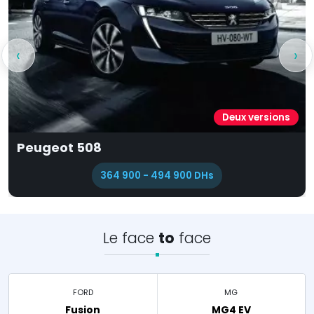
‹
›
Deux versions
Mazda 3 Berline
 - 494 900 DHs
29
Le face
to
face
FORD
MG
Fusion
MG4 EV