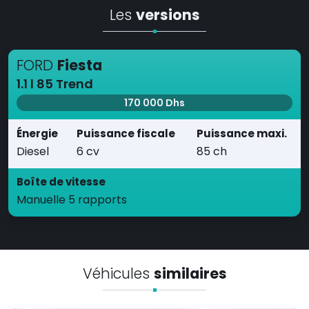
Les
versions
FORD
Fiesta
1.1 l 85 Trend
170 000 Dhs
Énergie
Puissance fiscale
Puissance maxi.
Diesel
6 cv
85 ch
Boîte de vitesse
Manuelle 5 rapports
Véhicules
similaires