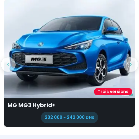
‹
›
is versions
U
Leapmotor T03
200 000 DHs