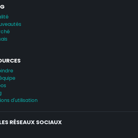
AG
lité
uveautés
rché
sais
OURCES
oindre
équipe
pos
g
ons d'utilisation
LES RÉSEAUX SOCIAUX