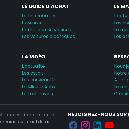
LE GUIDE D'ACHAT
LE M
Le financement
L'actua
L'assurance
Les no
L'entretien du véhicule
Le ma
Les voitures électriques
Les es
LA VIDÉO
RESS
L'actualité
Nous j
Les essais
Notre 
Les nouveautés
A pro
La Minute Auto
Le ma
Le test buying
Conditi
REJOIGNEZ-NOUS SUR 
st le point de repère par
domaine automobile au