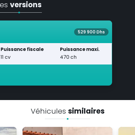
Les
versions
529 900 Dhs
Puissance fiscale
Puissance maxi.
11 cv
470 ch
Véhicules
similaires