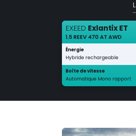
EXEED
Exlantix ET
1.5 REEV 470 AT AWD
Énergie
Hybride rechargeable
Boîte de vitesse
Automatique Mono rapport