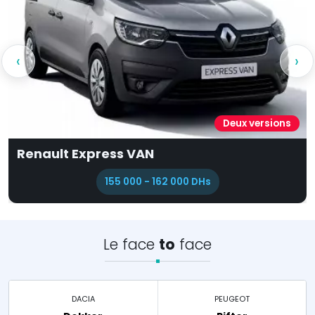
‹
›
Deux versions
Renault Express VAN
155 000 - 162 000 DHs
Le face
to
face
DACIA
PEUGEOT