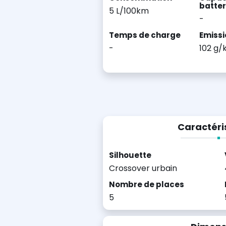
batter
5 L/100km
-
Temps de charge
Emissi
-
102 g
Caractéri
Silhouette
Crossover urbain
Nombre de places
5