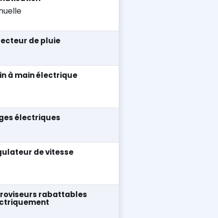
uelle
ecteur de pluie
in à main électrique
ges électriques
ulateur de vitesse
roviseurs rabattables
ectriquement