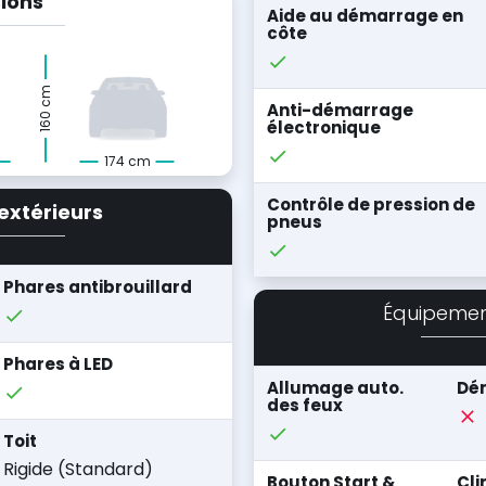
ions
Aide au démarrage en
côte
160 cm
Anti-démarrage
électronique
174 cm
Contrôle de pression de
extérieurs
pneus
Phares antibrouillard
Équipeme
Phares à LED
Allumage auto.
Dém
des feux
Toit
Rigide (Standard)
Bouton Start &
Cli