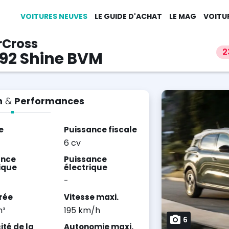
VOITURES NEUVES
LE GUIDE D'ACHAT
LE MAG
VOITU
rCross
2
 92 Shine BVM
n
&
Performances
e
Puissance fiscale
6 cv
ance
Puissance
ique
électrique
-
rée
Vitesse maxi.
m³
195 km/h
6
té de la
Autonomie maxi.