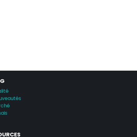
AG
lité
uveautés
rché
sais
OURCES