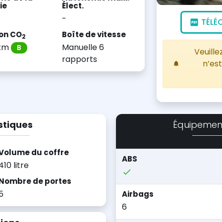
ie
Élect.
-
TÉLÉ
on CO
Boîte de vitesse
2
/km
Manuelle 6
B
Veuille
rapports
n’est
stiques
Équipemen
Volume du coffre
ABS
410 litre
Nombre de portes
5
Airbags
6