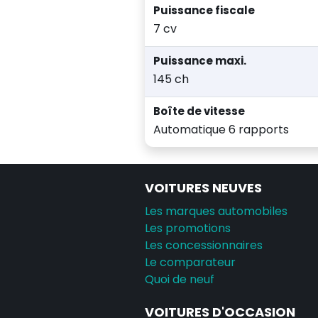
Puissance fiscale
7 cv
Puissance maxi.
145 ch
Boîte de vitesse
Automatique 6 rapports
VOITURES NEUVES
Les marques automobiles
Les promotions
Les concessionnaires
Le comparateur
Quoi de neuf
VOITURES D'OCCASION