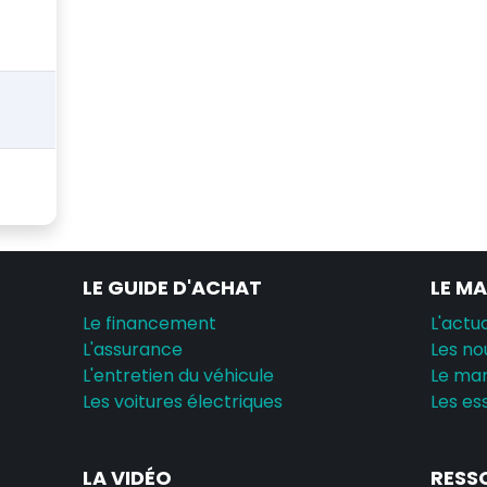
LE GUIDE D'ACHAT
LE M
Le financement
L'actua
L'assurance
Les no
L'entretien du véhicule
Le ma
Les voitures électriques
Les es
LA VIDÉO
RESS