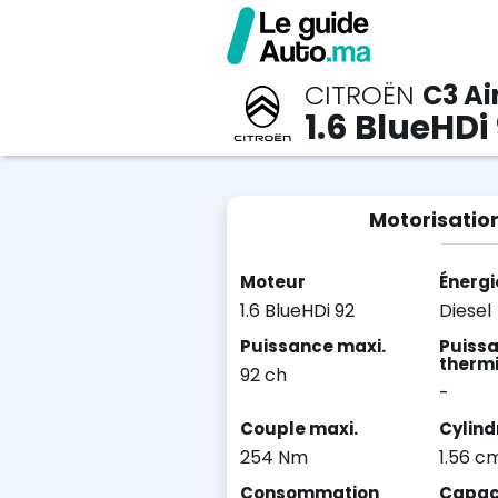
CITROËN
C3 Ai
1.6 BlueHDi
Motorisatio
Moteur
Énergi
1.6 BlueHDi 92
Diesel
Puissance maxi.
Puiss
therm
92 ch
-
Couple maxi.
Cylind
254 Nm
1.56 c
Consommation
Capaci