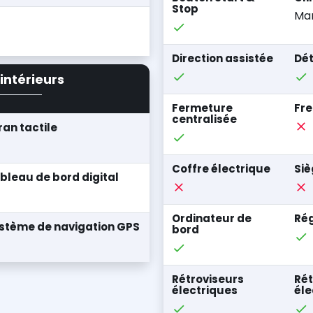
Stop
Man
Direction assistée
Dét
intérieurs
Fermeture
Fre
centralisée
ran tactile
Coffre électrique
Siè
bleau de bord digital
Ordinateur de
Rég
stème de navigation GPS
bord
Rétroviseurs
Rét
électriques
él