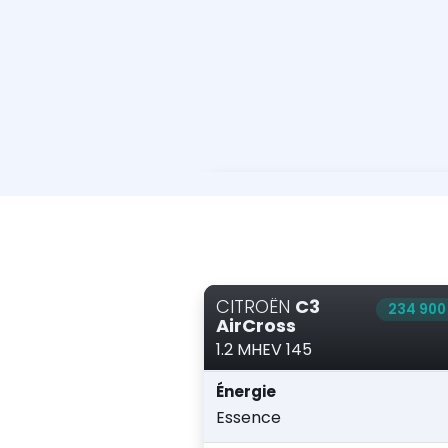
CITROËN
C3
234 900
AirCross
1.2 MHEV 145
Énergie
Essence