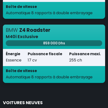
Boîte de vitesse
Automatique 8 rapports à double embrayage
BMW
Z4 Roadster
M40i Exclusive
859 000 Dhs
Énergie
Puissance fiscale
Puissance maxi.
Essence
17 cv
255 ch
Boîte de vitesse
Automatique 8 rapports à double embrayage
VOITURES NEUVES