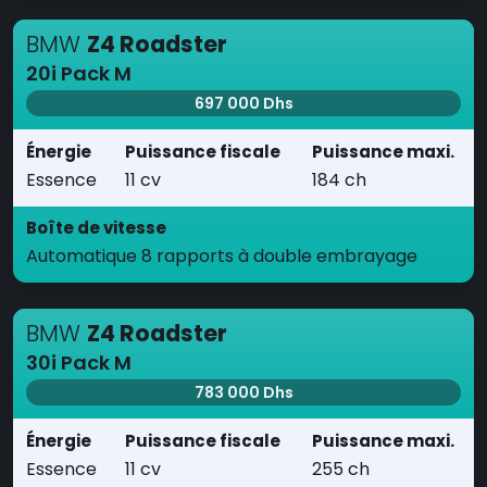
BMW
Z4 Roadster
20i Pack M
697 000 Dhs
Énergie
Puissance fiscale
Puissance maxi.
Essence
11 cv
184 ch
Boîte de vitesse
Automatique 8 rapports à double embrayage
BMW
Z4 Roadster
30i Pack M
783 000 Dhs
Énergie
Puissance fiscale
Puissance maxi.
Essence
11 cv
255 ch