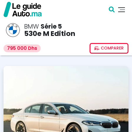
BMW
Série 5
530e M Edition
795 000 Dhs
COMPARER