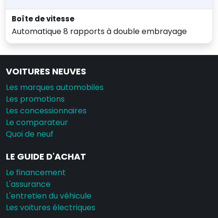
Boîte de vitesse
Automatique 8 rapports à double embrayage
VOITURES NEUVES
Les marques automobiles
Les promotions
Les concessionnaires
Le comparateur
Quoi de neuf
LE GUIDE D'ACHAT
Le financement
L'assurance
L'entretien du véhicule
Les voitures électriques