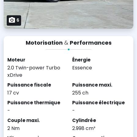
6
Motorisation
&
Performances
Moteur
Énergie
2.0 Twin-power Turbo
Essence
xDrive
Puissance fiscale
Puissance maxi.
17 cv
255 ch
Puissance thermique
Puissance électrique
-
-
Couple maxi.
Cylindrée
2 Nm
2.998 cm³