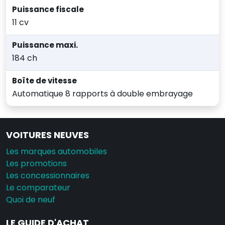
Puissance fiscale
11 cv
Puissance maxi.
184 ch
Boîte de vitesse
Automatique 8 rapports à double embrayage
VOITURES NEUVES
Les marques automobiles
Les promotions
Les concessionnaires
Le comparateur
Quoi de neuf
LE GUIDE D'ACHAT