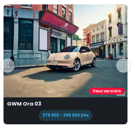
‹
›
Une version
DS 4 LIGNE OR
370 900 DHs