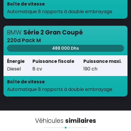
Boîte de vitesse
Automatique 8 rapports à double embrayage
BMW
Série 2 Gran Coupé
220d Pack M
488 000 Dhs
Énergie
Puissance fiscale
Puissance maxi.
Diesel
8 cv
190 ch
Boîte de vitesse
Automatique 8 rapports à double embrayage
Véhicules
similaires