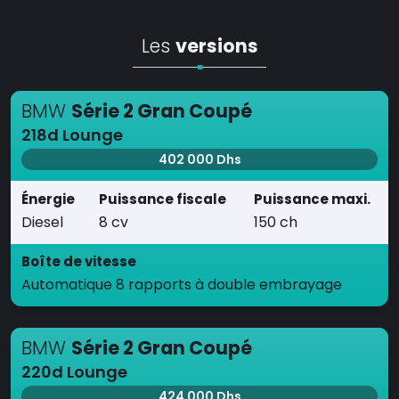
Les
versions
BMW
Série 2 Gran Coupé
218d Lounge
402 000 Dhs
Énergie
Puissance fiscale
Puissance maxi.
Diesel
8 cv
150 ch
Boîte de vitesse
Automatique 8 rapports à double embrayage
BMW
Série 2 Gran Coupé
220d Lounge
424 000 Dhs