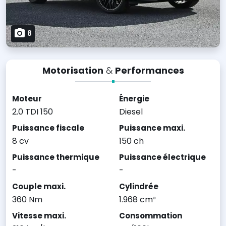
8
Motorisation
&
Performances
Moteur
Énergie
2.0 TDI 150
Diesel
Puissance fiscale
Puissance maxi.
8 cv
150 ch
Puissance thermique
Puissance électrique
-
-
Couple maxi.
Cylindrée
360 Nm
1.968 cm³
Vitesse maxi.
Consommation