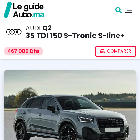
AUDI
Q2
35 TDI 150 S-Tronic S-line+
467 000 Dhs
COMPARER