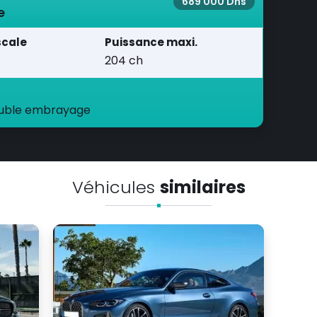
689 000 Dhs
e
scale
Puissance maxi.
204 ch
ouble embrayage
Véhicules
similaires