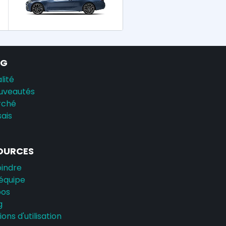
AG
lité
uveautés
rché
sais
OURCES
oindre
équipe
pos
g
ons d'utilisation