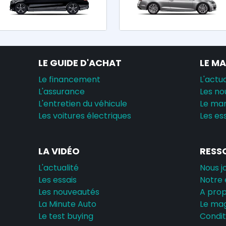
LE GUIDE D'ACHAT
LE M
Le financement
L'actua
L'assurance
Les no
L'entretien du véhicule
Le ma
Les voitures électriques
Les es
LA VIDÉO
RESS
L'actualité
Nous j
Les essais
Notre 
Les nouveautés
A pro
La Minute Auto
Le ma
Le test buying
Conditi