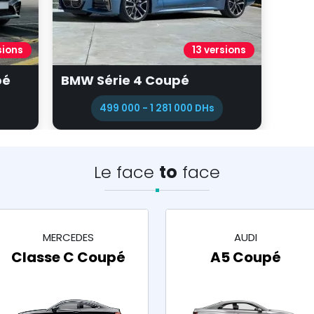
sions
13 versions
pé
BMW Série 4 Coupé
499 000 - 1 281 000 DHs
Le face
to
face
MERCEDES
AUDI
Classe C Coupé
A5 Coupé