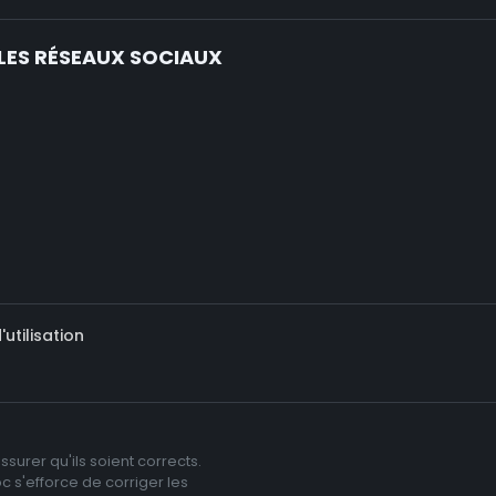
LES RÉSEAUX SOCIAUX
utilisation
surer qu'ils soient corrects.
c s'efforce de corriger les