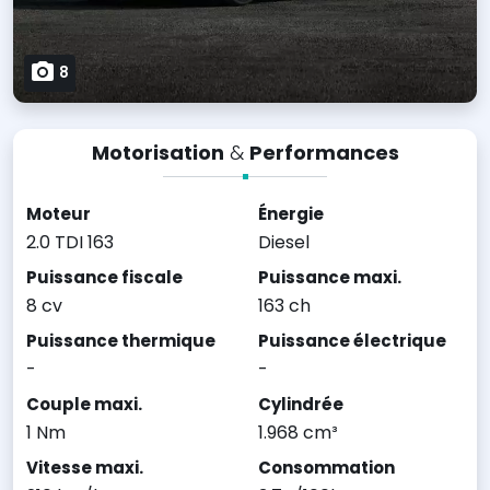
8
Motorisation
&
Performances
Moteur
Énergie
2.0 TDI 163
Diesel
Puissance fiscale
Puissance maxi.
8 cv
163 ch
Puissance thermique
Puissance électrique
-
-
Couple maxi.
Cylindrée
1 Nm
1.968 cm³
Vitesse maxi.
Consommation