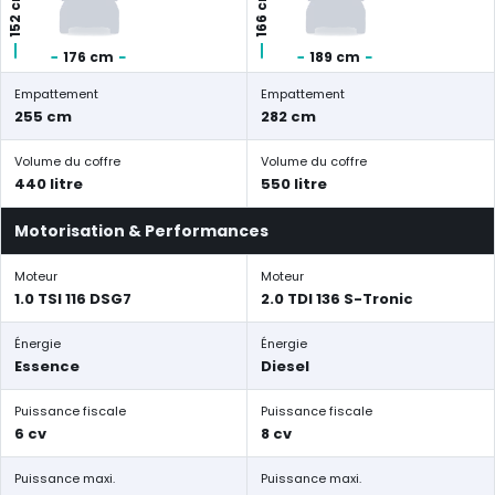
152 cm
166 cm
176 cm
189 cm
Empattement
Empattement
255 cm
282 cm
Volume du coffre
Volume du coffre
440 litre
550 litre
Motorisation & Performances
Moteur
Moteur
1.0 TSI 116 DSG7
2.0 TDI 136 S-Tronic
Énergie
Énergie
Essence
Diesel
Puissance fiscale
Puissance fiscale
6 cv
8 cv
Puissance maxi.
Puissance maxi.