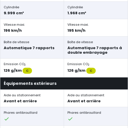
Cylindrée
Cylindrée
9.999 cm³
1.968 cm³
Vitesse maxi.
Vitesse maxi.
196 km/h
195 km/h
Boîte de vitesse
Boîte de vitesse
Automatique 7 rapports
Automatique 7 rapports à
double embrayage
Emission CO
Emission CO
2
2
126 g/km
126 g/km
C
C
Équipements extérieurs
Aide au stationnement
Aide au stationnement
Avant et arrière
Avant et arrière
Phares antibrouillard
Phares antibrouillard