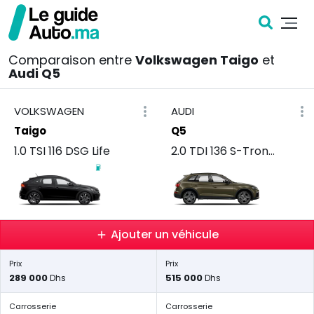
Comparaison entre
Volkswagen Taigo
et
Audi Q5
VOLKSWAGEN
AUDI
Taigo
Q5
1.0 TSI 116 DSG Life
2.0 TDI 136 S-Tronic Advanced
Ajouter un véhicule
Prix
Prix
289 000
515 000
Dhs
Dhs
Carrosserie
Carrosserie