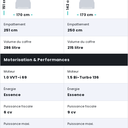
142 cm
151 cm
170 cm
173 cm
Empattement
Empattement
251 cm
250 cm
Volume du coffre
Volume du coffre
286 litre
215 litre
Motorisation & Performances
Moteur
Moteur
1.0 VVT-i 69
1.5 Bi-Turbo 136
Énergie
Énergie
Essence
Essence
Puissance fiscale
Puissance fiscale
6 cv
9 cv
Puissance maxi.
Puissance maxi.