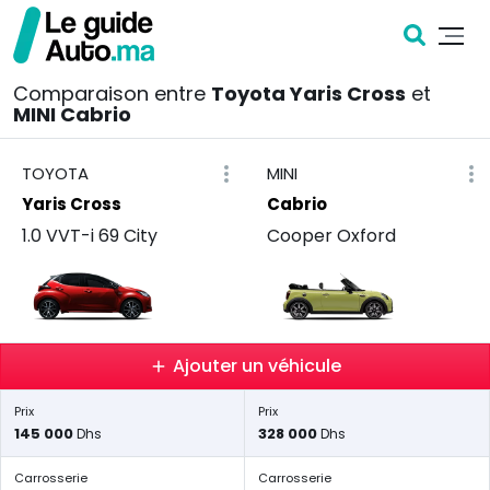
Comparaison entre
Toyota Yaris Cross
et
MINI Cabrio
TOYOTA
MINI
Yaris Cross
Cabrio
1.0 VVT-i 69 City
Cooper Oxford
Ajouter un véhicule
Prix
Prix
145 000
328 000
Dhs
Dhs
Carrosserie
Carrosserie