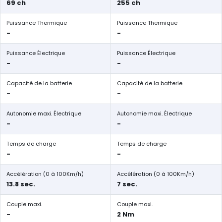
69 ch
255 ch
Puissance Thermique
Puissance Thermique
-
-
Puissance Électrique
Puissance Électrique
-
-
Capacité de la batterie
Capacité de la batterie
-
-
Autonomie maxi. Électrique
Autonomie maxi. Électrique
-
-
Temps de charge
Temps de charge
-
-
Accélération (0 à 100Km/h)
Accélération (0 à 100Km/h)
13.8 sec.
7 sec.
Couple maxi.
Couple maxi.
-
2 Nm