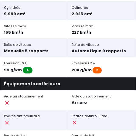
Cylindrée
Cylindrée
9.999 cm³
2.925 cm³
Vitesse maxi.
Vitesse maxi.
155 km/h
227 km/h
Boîte de vitesse
Boîte de vitesse
Manuelle 5 rapports
Automatique 9 rapports
Emission CO
Emission CO
2
2
99 g/km
208 g/km
A
F
Équipements extérieurs
Aide au stationnement
Aide au stationnement
Arrière
Phares antibrouillard
Phares antibrouillard
Barres de toit
Barres de toit