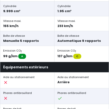
Cylindrée
Cylindrée
9.999 cm³
1.95 cm³
Vitesse maxi.
Vitesse maxi.
155 km/h
233 km/h
Boîte de vitesse
Boîte de vitesse
Manuelle 5 rapports
Automatique 9 rapports
Emission CO
Emission CO
2
2
99 g/km
137 g/km
A
C
Équipements extérieurs
Aide au stationnement
Aide au stationnement
Arrière
Phares antibrouillard
Phares antibrouillard
Barres de toit
Barres de toit