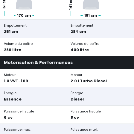
141 cm
151 cm
170 cm
181 cm
Empattement
Empattement
251 cm
284 cm
Volume du coffre
Volume du coffre
286 litre
400 litre
Motorisation & Performances
Moteur
Moteur
1.0 VVT-i 69
2.0 l Turbo Diesel
Énergie
Énergie
Essence
Diesel
Puissance fiscale
Puissance fiscale
6 cv
8 cv
Puissance maxi.
Puissance maxi.