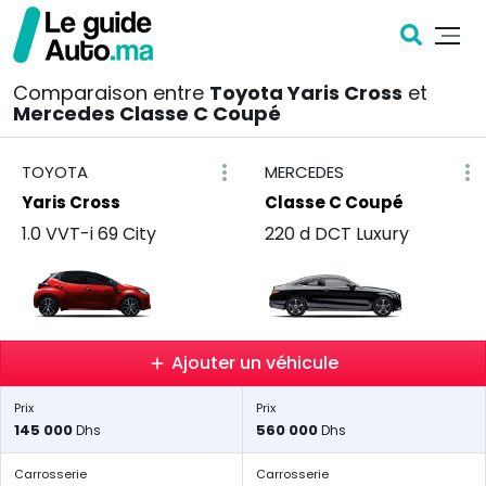
Comparaison entre
Toyota Yaris Cross
et
Mercedes Classe C Coupé
TOYOTA
MERCEDES
Yaris Cross
Classe C Coupé
1.0 VVT-i 69 City
220 d DCT Luxury
Ajouter un véhicule
Prix
Prix
145 000
560 000
Dhs
Dhs
Carrosserie
Carrosserie