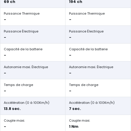
69 ch
194 ch
Puissance Thermique
Puissance Thermique
-
-
Puissance Électrique
Puissance Électrique
-
-
Capacité de la batterie
Capacité de la batterie
-
-
Autonomie maxi. Électrique
Autonomie maxi. Électrique
-
-
Temps de charge
Temps de charge
-
-
Accélération (0 à 100Km/h)
Accélération (0 à 100Km/h)
13.8 sec.
7 sec.
Couple maxi.
Couple maxi.
-
1 Nm